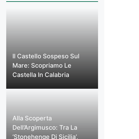
Il Castello Sospeso Sul
Mare: Scopriamo Le
Castella In Calabria
Alla Scoperta
Dell’Argimusco: Tra La
‘Stonehenge Di Sicilia’,