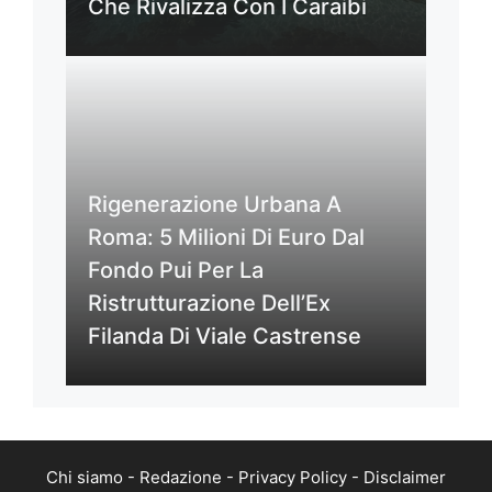
Che Rivalizza Con I Caraibi
Rigenerazione Urbana A
Roma: 5 Milioni Di Euro Dal
Fondo Pui Per La
Ristrutturazione Dell’Ex
Filanda Di Viale Castrense
Chi siamo
-
Redazione
-
Privacy Policy
-
Disclaimer