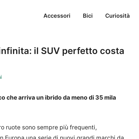
Accessori
Bici
Curiosità
nfinita: il SUV perfetto costa
i
co che arriva un ibrido da meno di 35 mila
tro ruote sono sempre più frequenti,
in Europa una serie di nuovi grandi marchi da