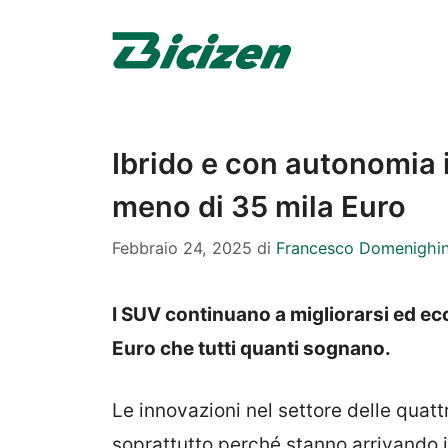
Vai
al
contenuto
Ibrido e con autonomia i
meno di 35 mila Euro
Febbraio 24, 2025
di
Francesco Domenighin
I SUV continuano a migliorarsi ed ec
Euro che tutti quanti sognano.
Le innovazioni nel settore delle quat
soprattutto perché stanno arrivando 