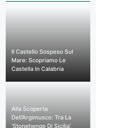
Il Castello Sospeso Sul
Mare: Scopriamo Le
Castella In Calabria
Alla Scoperta
Dell’Argimusco: Tra La
‘Stonehenge Di Sicilia’,