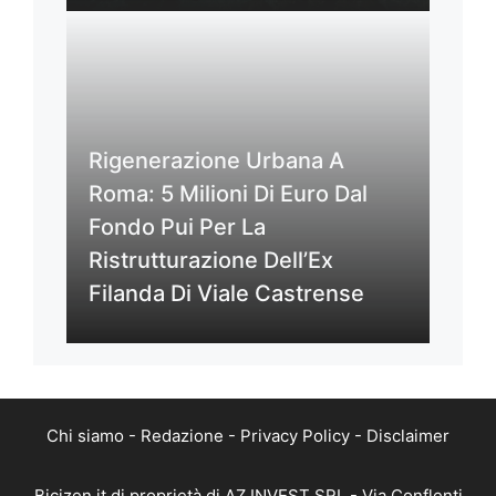
Rigenerazione Urbana A
Roma: 5 Milioni Di Euro Dal
Fondo Pui Per La
Ristrutturazione Dell’Ex
Filanda Di Viale Castrense
Chi siamo
-
Redazione
-
Privacy Policy
-
Disclaimer
Bicizen.it di proprietà di AZ INVEST SRL - Via Conflenti