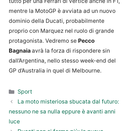
tutto per una Ferrari di vertice anche in F1,
mentre la MotoGP è avviata ad un nuovo
dominio della Ducati, probabilmente
proprio con Marquez nel ruolo di grande
protagonista. Vedremo se
Pecco
Bagnaia
avrà la forza di rispondere sin
dall’Argentina, nello stesso week-end del
GP d’Australia in quel di Melbourne.
Categorie
Sport
La moto misteriosa sbucata dal futuro:
nessuno ne sa nulla eppure è avanti anni
luce