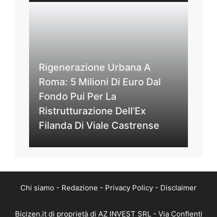
Rigenerazione Urbana A
Roma: 5 Milioni Di Euro Dal
Fondo Pui Per La
Ristrutturazione Dell’Ex
Filanda Di Viale Castrense
Chi siamo
-
Redazione
-
Privacy Policy
-
Disclaimer
Bicizen.it di proprietà di AZ INVEST SRL - Via Conflenti