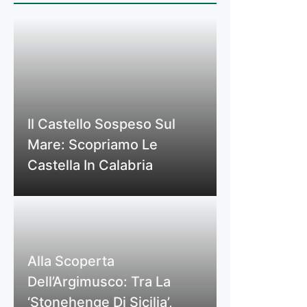
Il Castello Sospeso Sul
Mare: Scopriamo Le
Castella In Calabria
Alla Scoperta
Dell’Argimusco: Tra La
‘Stonehenge Di Sicilia’,