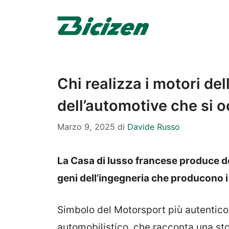
Vai
al
contenuto
Chi realizza i motori de
dell’automotive che si o
Marzo 9, 2025
di
Davide Russo
La Casa di lusso francese produce dei
geni dell’ingegneria che producono i
Simbolo del Motorsport più autentico,
automobilistico, che racconta una stor