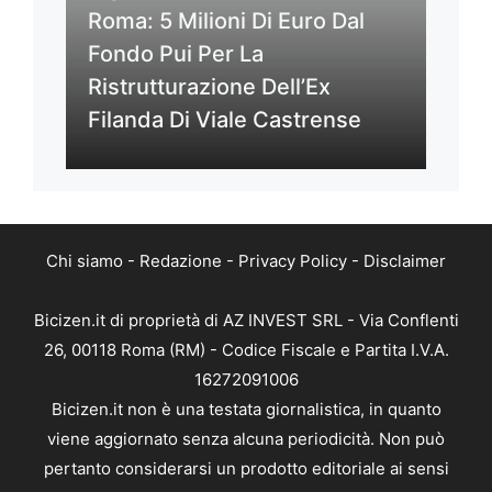
Roma: 5 Milioni Di Euro Dal
Fondo Pui Per La
Ristrutturazione Dell’Ex
Filanda Di Viale Castrense
Chi siamo
-
Redazione
-
Privacy Policy
-
Disclaimer
Bicizen.it di proprietà di AZ INVEST SRL - Via Conflenti
26, 00118 Roma (RM) - Codice Fiscale e Partita I.V.A.
16272091006
Bicizen.it non è una testata giornalistica, in quanto
viene aggiornato senza alcuna periodicità. Non può
pertanto considerarsi un prodotto editoriale ai sensi