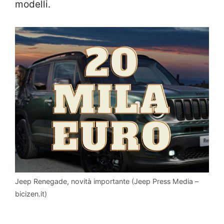
modelli.
Jeep Renegade, novità importante (Jeep Press Media –
bicizen.it)