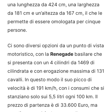
una lunghezza da 424 cm, una larghezza
da 181 cm e un’altezza da 167 cm, il che le
permette di essere omologata per cinque
persone.
Ci sono diversi opzioni da un punto di vista
motoristico, con la
Renegade
basilare che
si presenta con un 4 cilindri da 1469 di
cilindrata e con erogazione massima di 131
cavalli. In questo modo il suo picco di
velocità è di 191 km/h, con i consumi che si
stanziano solo sui 5,5 litri ogni 100 km. Il
prezzo di partenza è di 33.600 Euro, ma