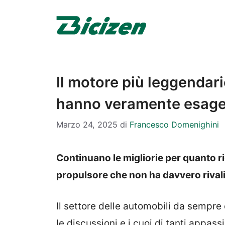
Vai
al
contenuto
Il motore più leggendario
hanno veramente esage
Marzo 24, 2025
di
Francesco Domenighini
Continuano le migliorie per quanto ri
propulsore che non ha davvero rivali
Il settore delle automobili da sempr
le discussioni e i cuoi di tanti appass