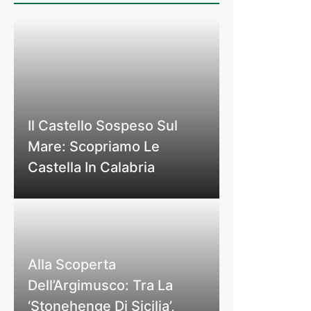
Il Castello Sospeso Sul
Mare: Scopriamo Le
Castella In Calabria
Alla Scoperta
Dell’Argimusco: Tra La
‘Stonehenge Di Sicilia’,