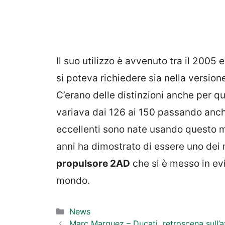
Il suo utilizzo è avvenuto tra il 2005 
si poteva richiedere sia nella version
C’erano delle distinzioni anche per q
variava dai 126 ai 150 passando anche
eccellenti sono nate usando questo 
anni ha dimostrato di essere uno dei m
propulsore 2AD
che si è messo in evi
mondo.
Categorie
News
Marc Marquez – Ducati, retroscena sull’a