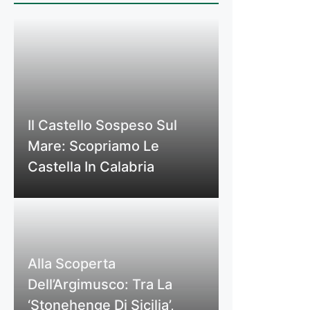
Il Castello Sospeso Sul
Mare: Scopriamo Le
Castella In Calabria
Alla Scoperta
Dell’Argimusco: Tra La
‘Stonehenge Di Sicilia’,