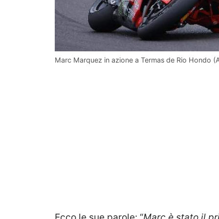
Marc Marquez in azione a Termas de Rio Hondo (AN
Ecco le sue parole: “
Marc è stato il p