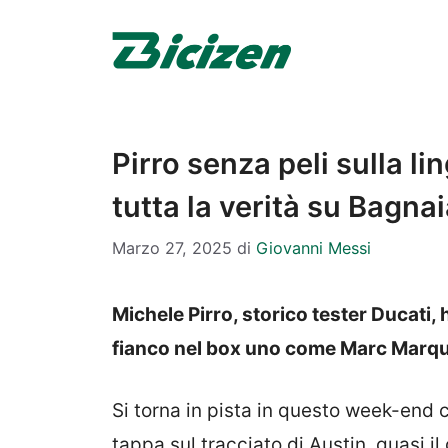
Vai
al
contenuto
Pirro senza peli sulla l
tutta la verità su Bagn
Marzo 27, 2025
di
Giovanni Messi
Michele Pirro, storico tester Ducati, h
fianco nel box uno come Marc Marqu
Si torna in pista in questo week-end 
tappa sul tracciato di Austin, quasi i