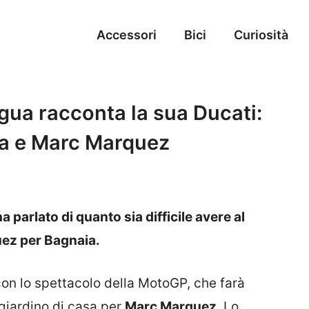
Accessori
Bici
Curiosità
ingua racconta la sua Ducati:
aia e Marc Marquez
a parlato di quanto sia difficile avere al
ez per Bagnaia.
con lo spettacolo della MotoGP, che farà
l giardino di casa per
Marc Marquez
. Lo