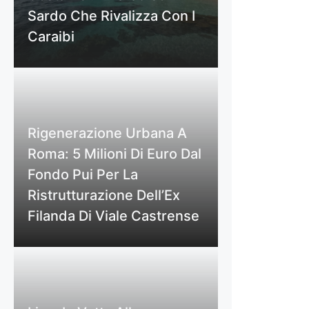
Sardo Che Rivalizza Con I
Caraibi
Rigenerazione Urbana A
Roma: 5 Milioni Di Euro Dal
Fondo Pui Per La
Ristrutturazione Dell’Ex
Filanda Di Viale Castrense