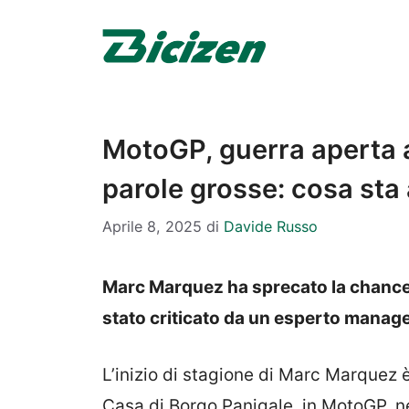
Vai
al
contenuto
MotoGP, guerra aperta 
parole grosse: cosa sta
Aprile 8, 2025
di
Davide Russo
Marc Marquez ha sprecato la chance di
stato criticato da un esperto manage
L’inizio di stagione di Marc Marquez è
Casa di Borgo Panigale, in MotoGP, n