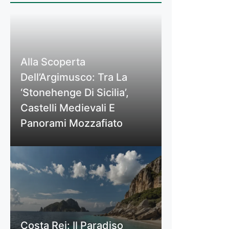
Alla Scoperta
Dell’Argimusco: Tra La
‘Stonehenge Di Sicilia’,
Castelli Medievali E
Panorami Mozzafiato
Costa Rei: Il Paradiso