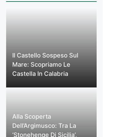
Il Castello Sospeso Sul
Mare: Scopriamo Le
Castella In Calabria
Alla Scoperta
Dell’Argimusco: Tra La
‘Stonehenge Di Sicilia’,