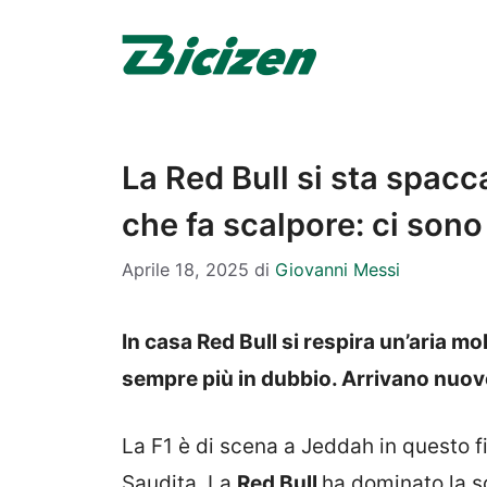
Vai
al
contenuto
La Red Bull si sta spacc
che fa scalpore: ci son
Aprile 18, 2025
di
Giovanni Messi
In casa Red Bull si respira un’aria m
sempre più in dubbio. Arrivano nuove
La F1 è di scena a Jeddah in questo fi
Saudita. La
Red Bull
ha dominato la sc