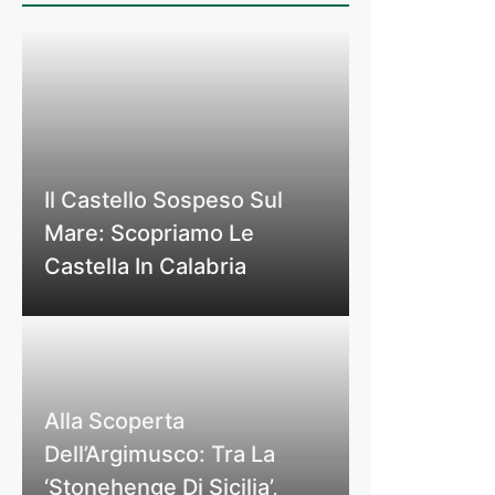
Il Castello Sospeso Sul
Mare: Scopriamo Le
Castella In Calabria
Alla Scoperta
Dell’Argimusco: Tra La
‘Stonehenge Di Sicilia’,