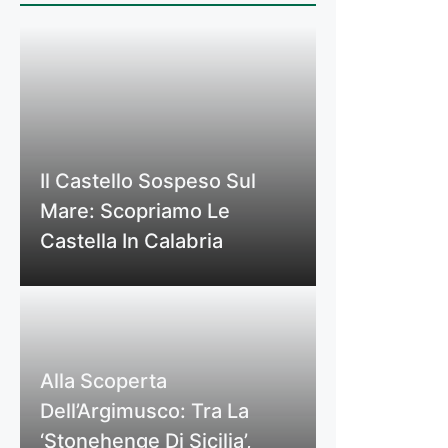
Il Castello Sospeso Sul
Mare: Scopriamo Le
Castella In Calabria
Alla Scoperta
Dell’Argimusco: Tra La
‘Stonehenge Di Sicilia’,