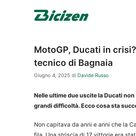
Vai
al
contenuto
MotoGP, Ducati in crisi? Z
tecnico di Bagnaia
Giugno 4, 2025
di
Davide Russo
Nelle ultime due uscite la Ducati non
grandi difficoltà. Ecco cosa sta suc
Non capitava da anni e anni che la C
fila. Una striscia di 17 vittorie era s