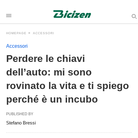
Perdere+le+chiavi+dell%26%238217%3Bauto%3A+mi+sono+r
bicizenit
/2025/06/14/perdere-
le-
chiavi-
dellauto-
HOMEPAGE
ACCESSORI
mi-
sono-
rovinato-
Accessori
la-
vita-
Perdere le chiavi
e-
ti-
dell’auto: mi sono
spiego-
perche-
e-
rovinato la vita e ti spiego
un-
incubo/amp/
perché è un incubo
PUBLISHED BY
Stefano Bressi