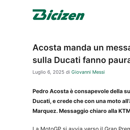
Vai
al
contenuto
Acosta manda un messag
sulla Ducati fanno paur
Luglio 6, 2025
di
Giovanni Messi
Pedro Acosta è consapevole della sup
Ducati, e crede che con una moto all’
Marquez. Messaggio chiaro alla KTM
La MotoGP si avvia verso il Gran Pre