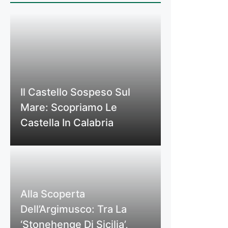
Il Castello Sospeso Sul
Mare: Scopriamo Le
Castella In Calabria
Alla Scoperta
Dell’Argimusco: Tra La
‘Stonehenge Di Sicilia’,