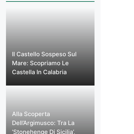
Il Castello Sospeso Sul
Mare: Scopriamo Le
Castella In Calabria
Alla Scoperta
Dell’Argimusco: Tra La
‘Stonehenge Di Sicilia’,