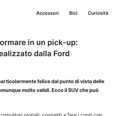
Accessori
Bici
Curiosità
ormare in un pick-up:
realizzato dalla Ford
rticolarmente felice dal punto di vista delle
comunque molto validi. Ecco il SUV che può
struttori globali, costretti a fare i conti con