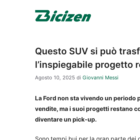
Vai
al
contenuto
Questo SUV si può trasf
l’inspiegabile progetto 
Agosto 10, 2025
di
Giovanni Messi
La Ford non sta vivendo un periodo pa
vendite, ma i suoi progetti restano 
diventare un pick-up.
Sono tempi bui per la gran parte dei co