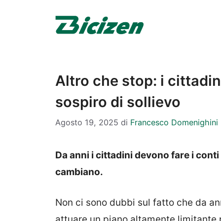
Vai
al
contenuto
Altro che stop: i cittadi
sospiro di sollievo
Agosto 19, 2025
di
Francesco Domenighini
Da anni i cittadini devono fare i cont
cambiano.
Non ci sono dubbi sul fatto che da a
attuare un piano altamente limitante 