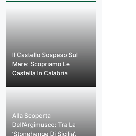
Il Castello Sospeso Sul
Mare: Scopriamo Le
Castella In Calabria
Alla Scoperta
Dell’Argimusco: Tra La
‘Stonehenge Di Sicilia’,