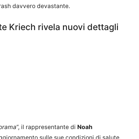
crash davvero devastante.
te Kriech rivela nuovi dettagli
orama
“, il rappresentante di
Noah
ggiornamento sulle sue condizioni di salute.