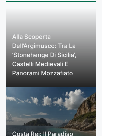
Alla Scoperta
Dell’Argimusco: Tra La
‘Stonehenge Di Sicilia’,
Castelli Medievali E
Panorami Mozzafiato
Costa Rei: Il Paradiso