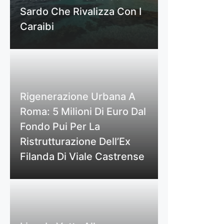
Sardo Che Rivalizza Con I
Caraibi
Rigenerazione Urbana A
Roma: 5 Milioni Di Euro Dal
Fondo Pui Per La
Ristrutturazione Dell’Ex
Filanda Di Viale Castrense