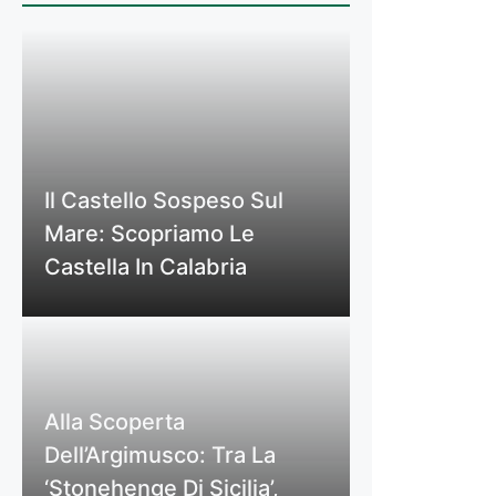
Il Castello Sospeso Sul
Mare: Scopriamo Le
Castella In Calabria
Alla Scoperta
Dell’Argimusco: Tra La
‘Stonehenge Di Sicilia’,