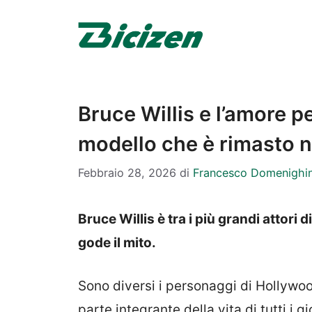
Vai
al
contenuto
Bruce Willis e l’amore p
modello che è rimasto n
Febbraio 28, 2026
di
Francesco Domenighin
Bruce Willis è tra i più grandi attori
gode il mito.
Sono diversi i personaggi di Hollywo
parte integrante della vita di tutti i 