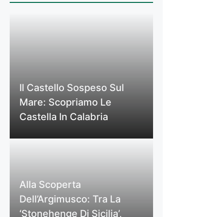
Il Castello Sospeso Sul
Mare: Scopriamo Le
Castella In Calabria
Alla Scoperta
Dell’Argimusco: Tra La
‘Stonehenge Di Sicilia’,