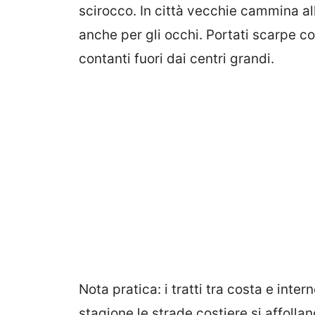
scirocco. In città vecchie cammina all
anche per gli occhi. Portati scarpe con
contanti fuori dai centri grandi.
Nota pratica: i tratti tra costa e inte
stagione le strade costiere si affollan