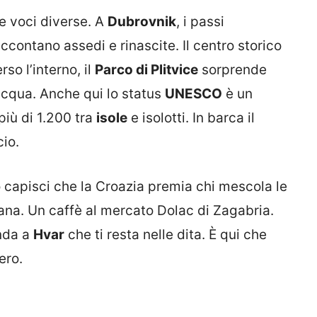
e voci diverse. A
Dubrovnik
, i passi
accontano assedi e rinascite. Il centro storico
so l’interno, il
Parco di Plitvice
sorprende
’acqua. Anche qui lo status
UNESCO
è un
più di 1.200 tra
isole
e isolotti. In barca il
io.
o capisci che la Croazia premia chi mescola le
iana. Un caffè al mercato Dolac di Zagabria.
anda a
Hvar
che ti resta nelle dita. È qui che
ero.