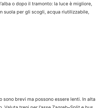
’alba o dopo il tramonto: la luce è migliore,
 suola per gli scogli, acqua riutilizzabile,
rno sono brevi ma possono essere lenti. In alta
o. Valuta treni per l’asse Zagreb–Split e bus