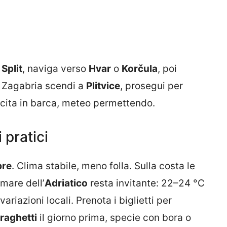
a
Split
, naviga verso
Hvar
o
Korčula
, poi
da Zagabria scendi a
Plitvice
, prosegui per
uscita in barca, meteo permettendo.
 pratici
bre
. Clima stabile, meno folla. Sulla costa le
mare dell’
Adriatico
resta invitante: 22–24 °C
riazioni locali. Prenota i biglietti per
traghetti
il giorno prima, specie con bora o