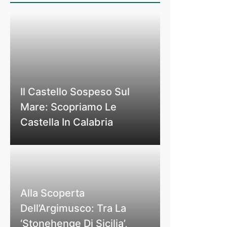
Il Castello Sospeso Sul
Mare: Scopriamo Le
Castella In Calabria
Alla Scoperta
Dell’Argimusco: Tra La
‘Stonehenge Di Sicilia’,