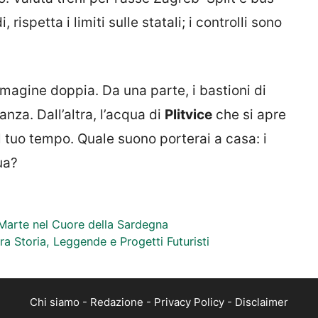
, rispetta i limiti sulle statali; i controlli sono
agine doppia. Da una parte, i bastioni di
nza. Dall’altra, l’acqua di
Plitvice
che si apre
l tuo tempo. Quale suono porterai a casa: i
ua?
Marte nel Cuore della Sardegna
ra Storia, Leggende e Progetti Futuristi
Chi siamo
-
Redazione
-
Privacy Policy
-
Disclaimer