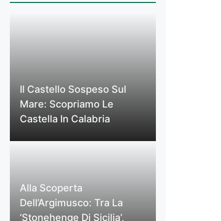
Il Castello Sospeso Sul
Mare: Scopriamo Le
Castella In Calabria
Alla Scoperta
Dell’Argimusco: Tra La
‘Stonehenge Di Sicilia’,