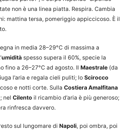
estate non è una linea piatta. Respira. Cambia
ni: mattina tersa, pomeriggio appiccicoso. È il
to.
i segna in media 28–29°C di massima a
’
umidità
spesso supera il 60%, specie la
no fino a 26–27°C ad agosto. Il
Maestrale
(da
a l’aria e regala cieli puliti; lo
Scirocco
coso e notti corte. Sulla
Costiera Amalfitana
; nel
Cilento
il ricambio d’aria è più generoso;
sera rinfresca davvero.
presto sul lungomare di
Napoli
, poi ombra, poi