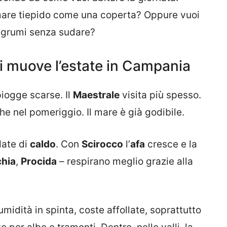
 mare tiepido come una coperta? Oppure vuoi
 agrumi senza sudare?
i muove l’estate in Campania
piogge scarse. Il
Maestrale
visita più spesso.
he nel pomeriggio. Il mare è già godibile.
date di
caldo
. Con
Scirocco
l’
afa
cresce e la
chia
,
Procida
– respirano meglio grazie alla
midità in spinta, coste affollate, soprattutto