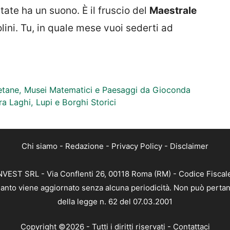
ate ha un suono. È il fruscio del
Maestrale
volini. Tu, in quale mese vuoi sederti ad
betane, Musei Matematici e Paesaggi da Gioconda
ra Laghi, Lupi e Borghi Storici
Chi siamo
-
Redazione
-
Privacy Policy
-
Disclaimer
 INVEST SRL - Via Conflenti 26, 00118 Roma (RM) - Codice Fiscal
 quanto viene aggiornato senza alcuna periodicità. Non può pertan
della legge n. 62 del 07.03.2001
Copyright ©2026 - Tutti i diritti riservati -
Contattaci