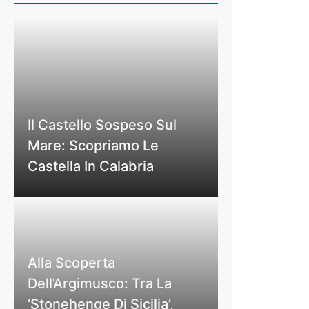
Il Castello Sospeso Sul
Mare: Scopriamo Le
Castella In Calabria
Alla Scoperta
Dell’Argimusco: Tra La
‘Stonehenge Di Sicilia’,