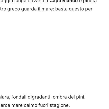
piaggia lunga davanti a
Capo Bianco
e pineta
teatro greco guarda il mare: basta questo per
ara, fondali digradanti, ombra dei pini.
 cerca mare calmo fuori stagione.