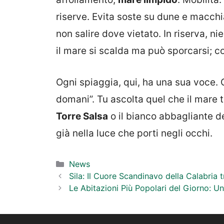
riserve. Evita soste su dune e macchia
non salire dove vietato. In riserva, ni
il mare si scalda ma può sporcarsi; co
Ogni spiaggia, qui, ha una sua voce. C
domani”. Tu ascolta quel che il mare ti
Torre Salsa
o il bianco abbagliante d
già nella luce che porti negli occhi.
Categorie
News
Sila: Il Cuore Scandinavo della Calabria t
Le Abitazioni Più Popolari del Giorno: U