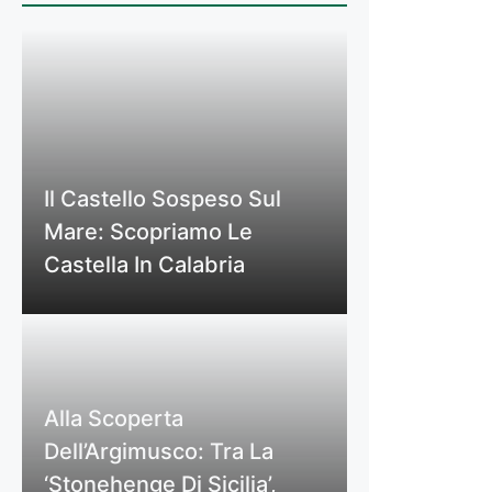
Il Castello Sospeso Sul
Mare: Scopriamo Le
Castella In Calabria
Alla Scoperta
Dell’Argimusco: Tra La
‘Stonehenge Di Sicilia’,