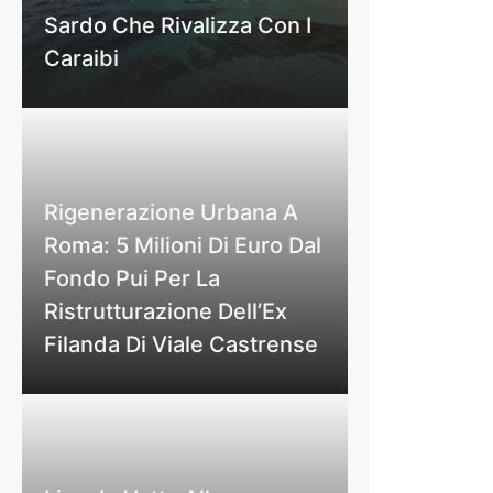
Sardo Che Rivalizza Con I
Caraibi
Rigenerazione Urbana A
Roma: 5 Milioni Di Euro Dal
Fondo Pui Per La
Ristrutturazione Dell’Ex
Filanda Di Viale Castrense