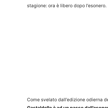
stagione: ora è libero dopo l’esonero.
Come svelato dall’edizione odierna d
Gastaldello è ad un passo dall’esone