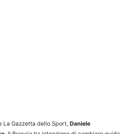
e La Gazzetta dello Sport,
Daniele
ro
. Il Brescia ha intenzione di cambiare guida