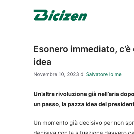
Vai
al
contenuto
Esonero immediato, c’è g
idea
Novembre 10, 2023
di
Salvatore Ioime
Un’altra rivoluzione già nell’aria do
un passo, la pazza idea del president
Un momento già decisivo per non spro
decisiva con la situazione davvero c