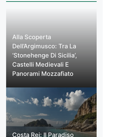
Alla Scoperta
Dell’Argimusco: Tra La
‘Stonehenge Di Sicilia’,
Castelli Medievali E
Panorami Mozzafiato
Costa Rei: Il Paradiso