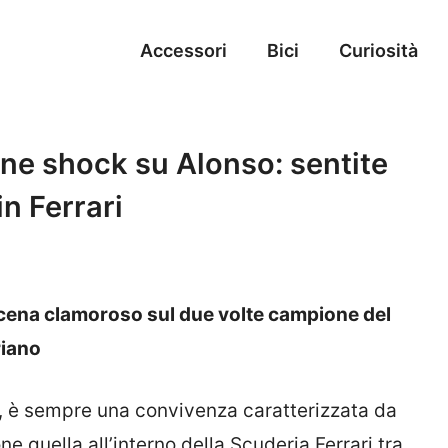
Accessori
Bici
Curiosità
one shock su Alonso: sentite
n Ferrari
roscena clamoroso sul due volte campione del
riano
a, è sempre una convivenza caratterizzata da
e quella all’interno della Scuderia Ferrari tra