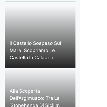
Il Castello Sospeso Sul
Mare: Scopriamo Le
Castella In Calabria
Alla Scoperta
Dell’Argimusco: Tra La
‘Stonehenge Di Sicilia’,