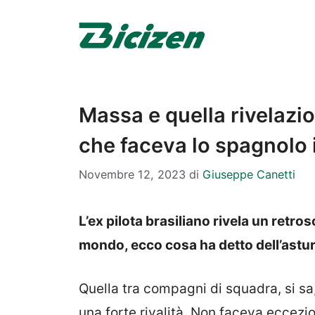
Vai
al
contenuto
Massa e quella rivelazi
che faceva lo spagnolo i
Novembre 12, 2023
di
Giuseppe Canetti
L’ex pilota brasiliano rivela un ret
mondo, ecco cosa ha detto dell’astu
Quella tra compagni di squadra, si s
una forte rivalità. Non faceva eccezion