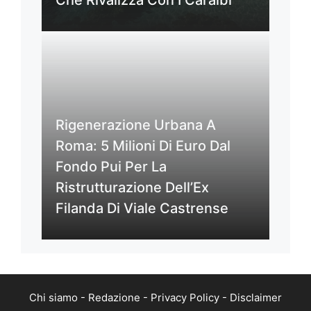
Che Rivalizza Con I Caraibi
Rigenerazione Urbana A
Roma: 5 Milioni Di Euro Dal
Fondo Pui Per La
Ristrutturazione Dell’Ex
Filanda Di Viale Castrense
Chi siamo
-
Redazione
-
Privacy Policy
-
Disclaimer