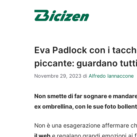
Vai
al
contenuto
Eva Padlock con i tacch
piccante: guardano tutti 
Novembre 29, 2023
di
Alfredo Iannaccone
Non smette di far sognare e mandare i
ex ombrellina, con le sue foto bolle
Non è una esagerazione affermare c
il web
e regalano grandi emozioni ai f