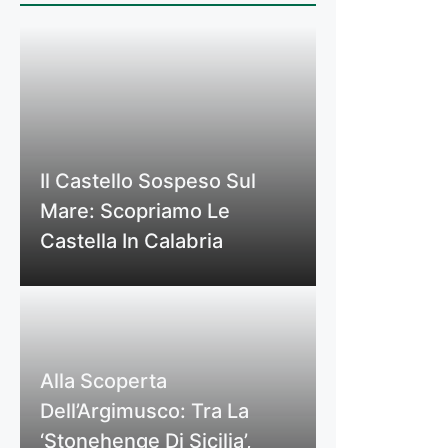
Il Castello Sospeso Sul
Mare: Scopriamo Le
Castella In Calabria
Alla Scoperta
Dell’Argimusco: Tra La
‘Stonehenge Di Sicilia’,