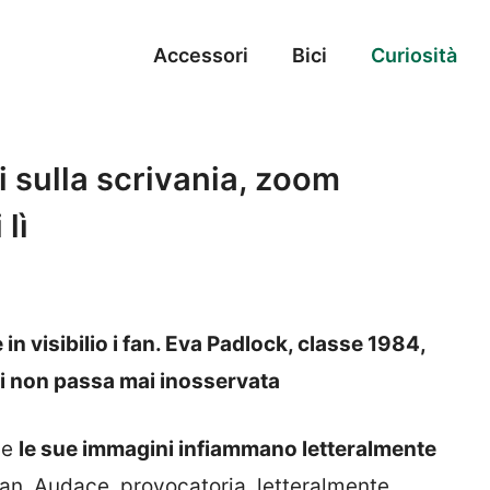
Accessori
Bici
Curiosità
i sulla scrivania, zoom
lì
n visibilio i fan. Eva Padlock, classe 1984,
nti non passa mai inosservata
he
le sue immagini infiammano letteralmente
an. Audace, provocatoria, letteralmente