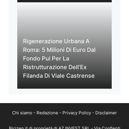
Rigenerazione Urbana A
Roma: 5 Milioni Di Euro Dal
Fondo Pui Per La
Ristrutturazione Dell’Ex
Filanda Di Viale Castrense
Chi siamo
-
Redazione
-
Privacy Policy
-
Disclaimer
Bicizen.it di proprietà di AZ INVEST SRL - Via Conflenti