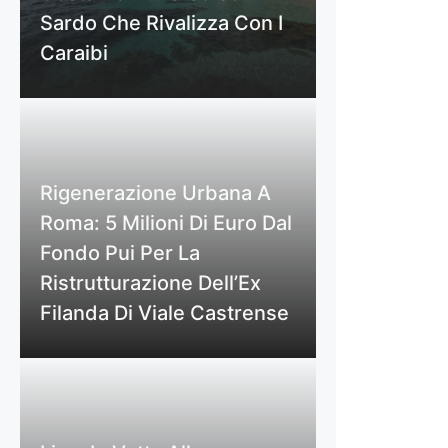
Sardo Che Rivalizza Con I
Caraibi
Rigenerazione Urbana A
Roma: 5 Milioni Di Euro Dal
Fondo Pui Per La
Ristrutturazione Dell’Ex
Filanda Di Viale Castrense