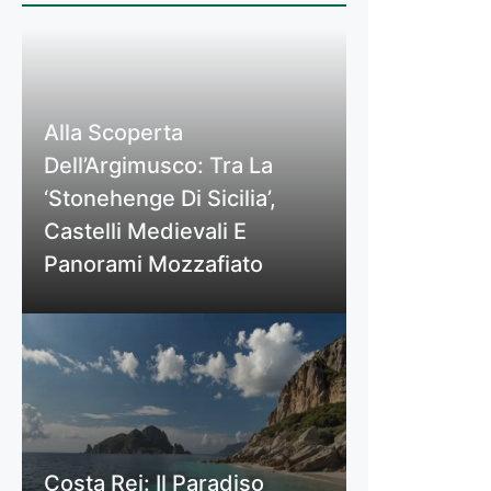
Alla Scoperta
Dell’Argimusco: Tra La
‘Stonehenge Di Sicilia’,
Castelli Medievali E
Panorami Mozzafiato
Costa Rei: Il Paradiso