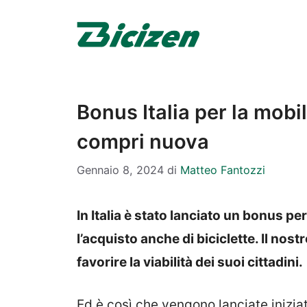
Vai
al
contenuto
Bonus Italia per la mobili
compri nuova
Gennaio 8, 2024
di
Matteo Fantozzi
In Italia è stato lanciato un bonus pe
l’acquisto anche di biciclette. Il nos
favorire la viabilità dei suoi cittadini.
Ed è così che vengono lanciate inizia