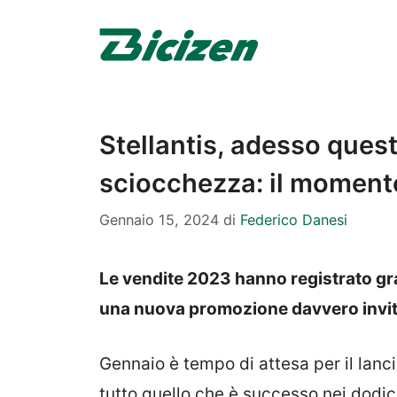
Vai
al
contenuto
Stellantis, adesso ques
sciocchezza: il momento 
Gennaio 15, 2024
di
Federico Danesi
Le vendite 2023 hanno registrato gra
una nuova promozione davvero invi
Gennaio è tempo di attesa per il lanc
tutto quello che è successo nei dodic