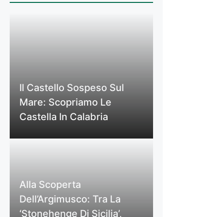
Il Castello Sospeso Sul
Mare: Scopriamo Le
Castella In Calabria
Alla Scoperta
Dell’Argimusco: Tra La
‘Stonehenge Di Sicilia’,