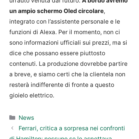
un’auto venuta dal futuro.
A bordo avremo
un ampio schermo Oled circolare
,
integrato con l’assistente personale e le
funzioni di Alexa. Per il momento, non ci
sono informazioni ufficiali sui prezzi, ma si
dice che possano essere piuttosto
contenuti. La produzione dovrebbe partire
a breve, e siamo certi che la clientela non
resterà indifferente di fronte a questo
gioielo elettrico.
Categorie
News
Ferrari, critica a sorpresa nei confronti
di Hamilton: nessuno se lo aspettava