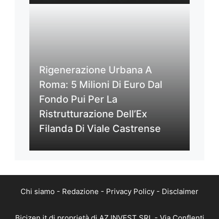
Rigenerazione Urbana A
Roma: 5 Milioni Di Euro Dal
Fondo Pui Per La
Ristrutturazione Dell’Ex
Filanda Di Viale Castrense
Chi siamo
-
Redazione
-
Privacy Policy
-
Disclaimer
Bicizen.it di proprietà di AZ INVEST SRL - Via Conflenti