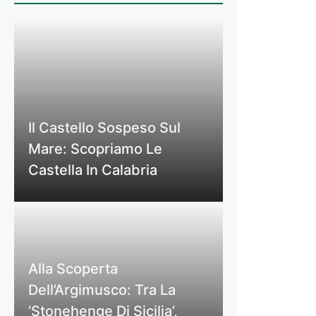
Il Castello Sospeso Sul
Mare: Scopriamo Le
Castella In Calabria
Alla Scoperta
Dell’Argimusco: Tra La
‘Stonehenge Di Sicilia’,