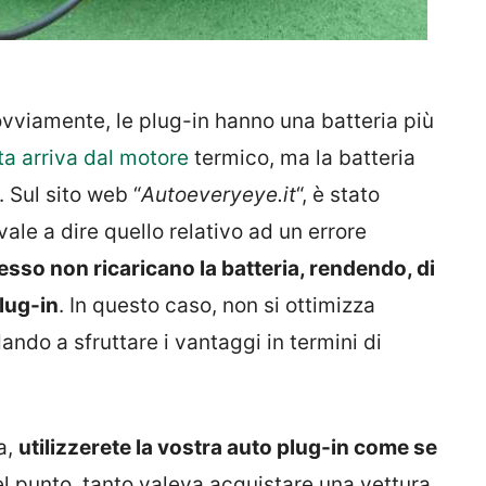
ovviamente, le plug-in hanno una batteria più
ta arriva dal motore
termico, ma la batteria
Sul sito web “
Autoeveryeye.it
“, è stato
ale a dire quello relativo ad un errore
sso non ricaricano la batteria, rendendo, di
plug-in
. In questo caso, non si ottimizza
ando a sfruttare i vantaggi in termini di
a,
utilizzerete la vostra auto plug-in come se
el punto, tanto valeva acquistare una vettura