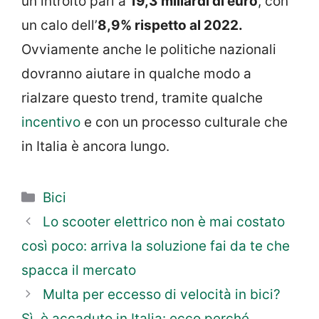
un introito pari a
19,3 miliardi di euro
, con
un calo dell’
8,9% rispetto al 2022.
Ovviamente anche le politiche nazionali
dovranno aiutare in qualche modo a
rialzare questo trend, tramite qualche
incentivo
e con un processo culturale che
in Italia è ancora lungo.
Categorie
Bici
Lo scooter elettrico non è mai costato
così poco: arriva la soluzione fai da te che
spacca il mercato
Multa per eccesso di velocità in bici?
Sì, è accaduto in Italia: ecco perché