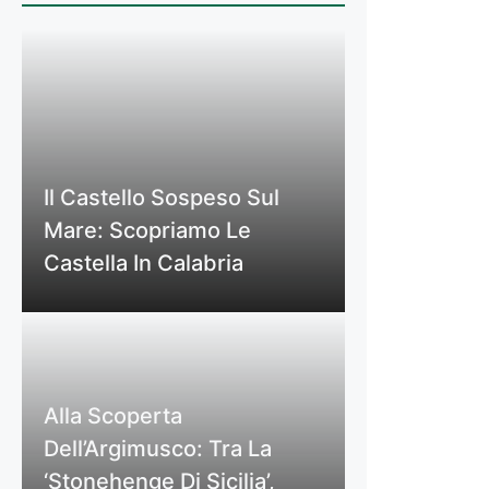
Il Castello Sospeso Sul
Mare: Scopriamo Le
Castella In Calabria
Alla Scoperta
Dell’Argimusco: Tra La
‘Stonehenge Di Sicilia’,