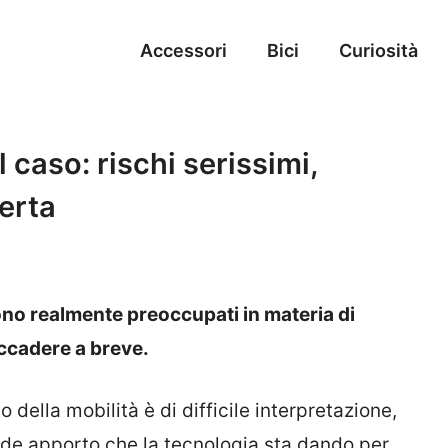
Accessori
Bici
Curiosità
l caso: rischi serissimi,
lerta
 sono realmente preoccupati in materia di
accadere a breve.
o della mobilità è di difficile interpretazione,
ande apporto che la tecnologia sta dando per