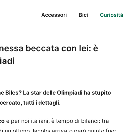
Accessori
Bici
Curiosità
nessa beccata con lei: è
iadi
e Biles? La star delle Olimpiadi ha stupito
ercato, tutti i dettagli.
co
e per noi italiani, è tempo di bilanci: tra
di un ottimo Jacobs arrivato però quinto fuori