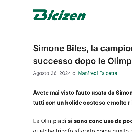
Vai
al
contenuto
Simone Biles, la campio
successo dopo le Olimp
Agosto 26, 2024
di
Manfredi Falcetta
Avete mai visto l’auto usata da Simon
tutti con un bolide costoso e molto ric
Le Olimpiadi
si sono concluse da po
qualche trionfo sfiorato come quello 