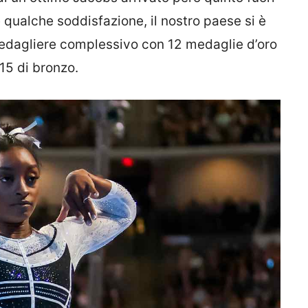
 qualche soddisfazione, il nostro paese si è
 medagliere complessivo con 12 medaglie d’oro
15 di bronzo.