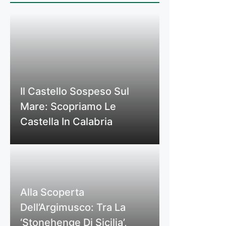
Il Castello Sospeso Sul
Mare: Scopriamo Le
Castella In Calabria
Alla Scoperta
Dell’Argimusco: Tra La
‘Stonehenge Di Sicilia’,