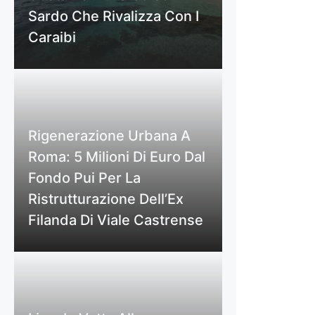
Sardo Che Rivalizza Con I
Caraibi
Rigenerazione Urbana A
Roma: 5 Milioni Di Euro Dal
Fondo Pui Per La
Ristrutturazione Dell’Ex
Filanda Di Viale Castrense