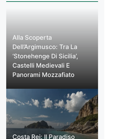
Alla Scoperta
Dell’Argimusco: Tra La
‘Stonehenge Di Sicilia’,
Castelli Medievali E
Panorami Mozzafiato
Costa Rei: Il Paradiso