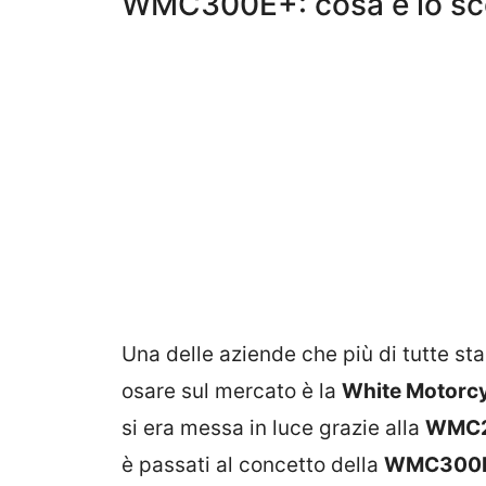
WMC300E+: cosa è lo sc
Una delle aziende che più di tutte st
osare sul mercato è la
White Motorcy
si era messa in luce grazie alla
WMC
è passati al concetto della
WMC300