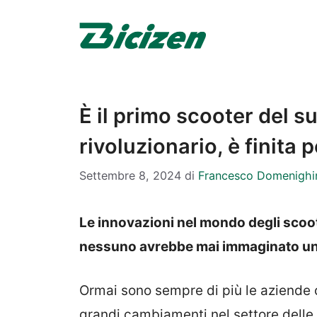
Vai
al
contenuto
È il primo scooter del s
rivoluzionario, è finita
Settembre 8, 2024
di
Francesco Domenighi
Le innovazioni nel mondo degli scoot
nessuno avrebbe mai immaginato un
Ormai sono sempre di più le aziende 
grandi cambiamenti nel settore delle 