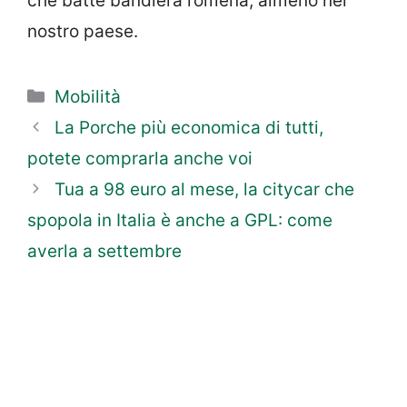
che batte bandiera romena, almeno nel
nostro paese.
Categorie
Mobilità
La Porche più economica di tutti,
potete comprarla anche voi
Tua a 98 euro al mese, la citycar che
spopola in Italia è anche a GPL: come
averla a settembre