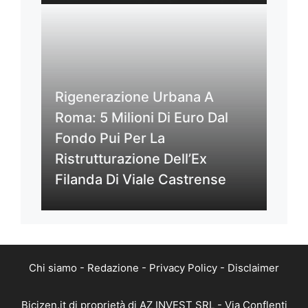
Rigenerazione Urbana A
Roma: 5 Milioni Di Euro Dal
Fondo Pui Per La
Ristrutturazione Dell’Ex
Filanda Di Viale Castrense
Chi siamo
-
Redazione
-
Privacy Policy
-
Disclaimer
Bicizen.it di proprietà di AZ INVEST SRL - Via Conflenti