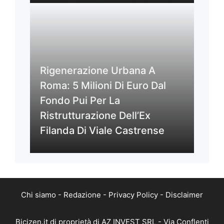
Rigenerazione Urbana A
Roma: 5 Milioni Di Euro Dal
Fondo Pui Per La
Ristrutturazione Dell’Ex
Filanda Di Viale Castrense
Chi siamo
-
Redazione
-
Privacy Policy
-
Disclaimer
Bicizen.it di proprietà di AZ INVEST SRL - Via Conflenti