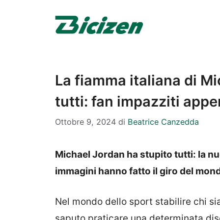
Vai
al
contenuto
La fiamma italiana di M
tutti: fan impazziti app
Ottobre 9, 2024
di
Beatrice Canzedda
Michael Jordan ha stupito tutti: la nu
immagini hanno fatto il giro del mon
Nel mondo dello sport stabilire chi sia
saputo praticare una determinata disci