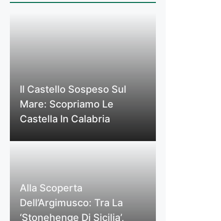
Il Castello Sospeso Sul
Mare: Scopriamo Le
Castella In Calabria
Alla Scoperta
Dell’Argimusco: Tra La
‘Stonehenge Di Sicilia’,