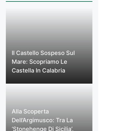
Il Castello Sospeso Sul
Mare: Scopriamo Le
Castella In Calabria
Alla Scoperta
Dell’Argimusco: Tra La
‘Stonehenge Di Sicilia’,