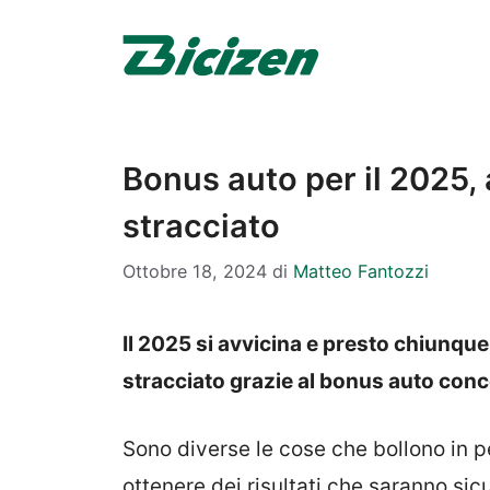
Vai
al
contenuto
Bonus auto per il 2025, 
stracciato
Ottobre 18, 2024
di
Matteo Fantozzi
Il 2025 si avvicina e presto chiunqu
stracciato grazie al bonus auto conc
Sono diverse le cose che bollono in p
ottenere dei risultati che saranno si