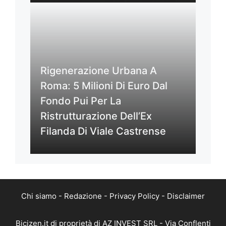
Rigenerazione Urbana A
Roma: 5 Milioni Di Euro Dal
Fondo Pui Per La
Ristrutturazione Dell’Ex
Filanda Di Viale Castrense
Chi siamo
-
Redazione
-
Privacy Policy
-
Disclaimer
Bicizen.it di proprietà di AZ INVEST SRL - Via Conflenti