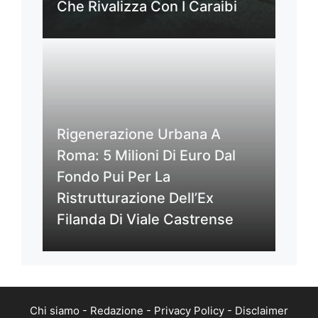
Che Rivalizza Con I Caraibi
Rigenerazione Urbana A
Roma: 5 Milioni Di Euro Dal
Fondo Pui Per La
Ristrutturazione Dell’Ex
Filanda Di Viale Castrense
Chi siamo
-
Redazione
-
Privacy Policy
-
Disclaimer