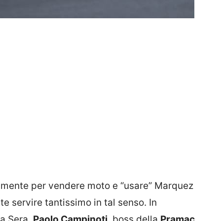
lmente per vendere moto e “usare” Marquez
servire tantissimo in tal senso. In
la Sera,
Paolo Campinoti
, boss della
Pramac
,