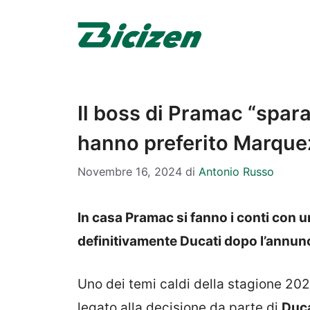
Vai
al
contenuto
Il boss di Pramac “spara
hanno preferito Marque
Novembre 16, 2024
di
Antonio Russo
In casa Pramac si fanno i conti con 
definitivamente Ducati dopo l’annun
Uno dei temi caldi della stagione 20
legato alla decisione da parte di
Duca