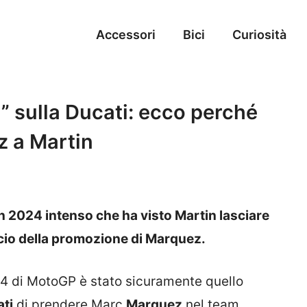
Accessori
Bici
Curiosità
” sulla Ducati: ecco perché
z a Martin
un 2024 intenso che ha visto Martin lasciare
cio della promozione di Marquez.
24 di MotoGP è stato sicuramente quello
ti
di prendere Marc
Marquez
nel team