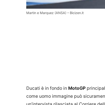
Martin e Marquez (ANSA) – Bicizen.it
Ducati è in fondo in
MotoGP
principa
come uomo immagine può sicuramente 
un’intervista rilasciata al Corriere del