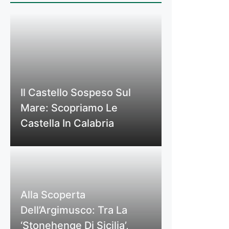
Il Castello Sospeso Sul
Mare: Scopriamo Le
Castella In Calabria
Alla Scoperta
Dell’Argimusco: Tra La
‘Stonehenge Di Sicilia’,