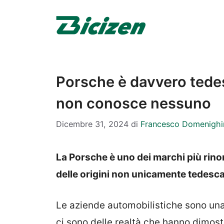
Vai
al
contenuto
Porsche è davvero tedes
non conosce nessuno
Dicembre 31, 2024
di
Francesco Domenighi
La Porsche è uno dei marchi più rino
delle origini non unicamente tedesca
Le aziende automobilistiche sono una d
ci sono delle realtà che hanno dimostr