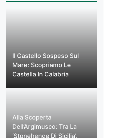
Il Castello Sospeso Sul
Mare: Scopriamo Le
Castella In Calabria
Alla Scoperta
Dell’Argimusco: Tra La
‘Stonehenge Di Sicilia’,