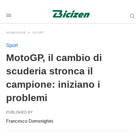
MotoGP%2C+il+cambio+di+scuderia+stronca+il+campione%3A
bicizenit
/2025/07/07/motogp-
il-
cambio-
di-
HOMEPAGE
SPORT
scuderia-
stronca-
il-
Sport
campione-
iniziano-
MotoGP, il cambio di
i-
problemi/amp/
scuderia stronca il
campione: iniziano i
problemi
PUBLISHED BY
Francesco Domenighini