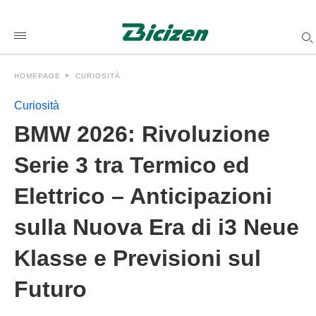
BMW+2026%3A+Rivoluzione+Serie+3+tra+Termico+ed+Elettri
bicizenit
/2026/04/25/bmw-
2026-
rivoluzione-
serie-
HOMEPAGE
CURIOSITÀ
3-
tra-
termico-
Curiosità
ed-
elettrico-
BMW 2026: Rivoluzione
anticipazioni-
sulla-
Serie 3 tra Termico ed
nuova-
era-
di-
Elettrico – Anticipazioni
i3-
neue-
klasse-
sulla Nuova Era di i3 Neue
e-
previsioni-
sul-
Klasse e Previsioni sul
futuro/amp/
Futuro