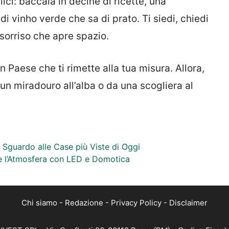
ici: baccalà in decine di ricette, una
di vinho verde che sa di prato. Ti siedi, chiedi
 sorriso che apre spazio.
n Paese che ti rimette alla tua misura. Allora,
n miradouro all’alba o da una scogliera al
n Sguardo alle Case più Viste di Oggi
e l’Atmosfera con LED e Domotica
Chi siamo
-
Redazione
-
Privacy Policy
-
Disclaimer