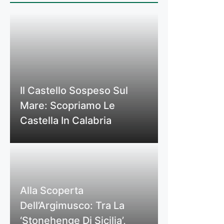
Il Castello Sospeso Sul
Mare: Scopriamo Le
Castella In Calabria
Alla Scoperta
Dell’Argimusco: Tra La
‘Stonehenge Di Sicilia’,