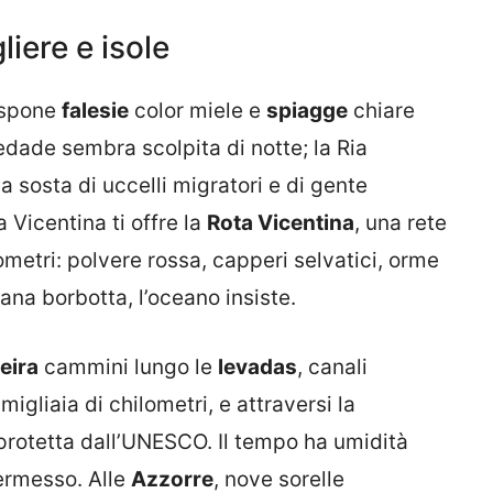
iere e isole
spone
falesie
color miele e
spiagge
chiare
edade sembra scolpita di notte; la Ria
 sosta di uccelli migratori e di gente
a Vicentina ti offre la
Rota Vicentina
, una rete
lometri: polvere rossa, capperi selvatici, orme
ana borbotta, l’oceano insiste.
eira
cammini lungo le
levadas
, canali
igliaia di chilometri, e attraversi la
 protetta dall’UNESCO. Il tempo ha umidità
ermesso. Alle
Azzorre
, nove sorelle