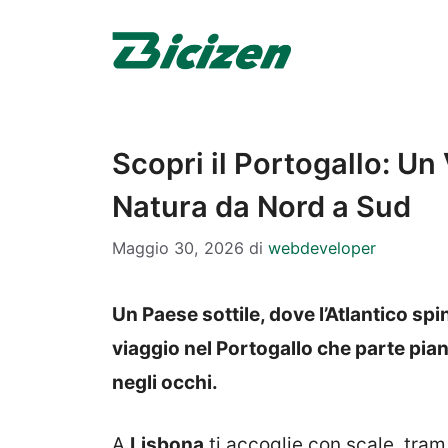
Vai
al
contenuto
Scopri il Portogallo: Un 
Natura da Nord a Sud
Maggio 30, 2026
di
webdeveloper
Un Paese sottile, dove l’Atlantico spin
viaggio nel
Portogallo
che parte piano
negli occhi.
A
Lisbona
ti accoglie con scale, tram