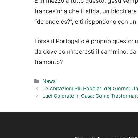
E in mezzo a tutto questo, gesti sempl
francesinha che ti sfida, un bicchiere 
“de onde és?”, e ti rispondono con un
Forse il Portogallo è proprio questo: u
da dove cominceresti il cammino: da u
tramonto?
Categorie
News
Le Abitazioni Più Popolari del Giorno: U
Luci Colorate in Casa: Come Trasformar