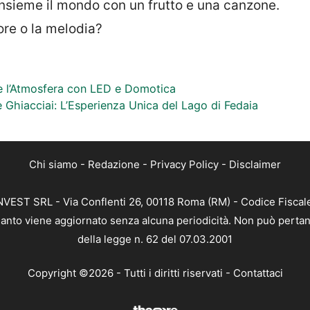
 insieme il mondo con un frutto e una canzone.
ore o la melodia?
e l’Atmosfera con LED e Domotica
 Ghiacciai: L’Esperienza Unica del Lago di Fedaia
Chi siamo
-
Redazione
-
Privacy Policy
-
Disclaimer
 INVEST SRL - Via Conflenti 26, 00118 Roma (RM) - Codice Fiscal
 quanto viene aggiornato senza alcuna periodicità. Non può pertan
della legge n. 62 del 07.03.2001
Copyright ©2026 - Tutti i diritti riservati -
Contattaci