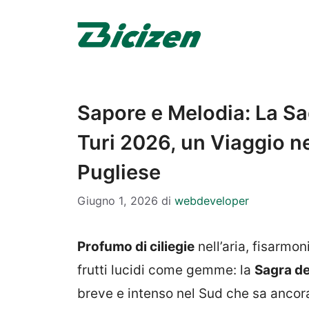
Vai
al
contenuto
Sapore e Melodia: La Sag
Turi 2026, un Viaggio n
Pugliese
Giugno 1, 2026
di
webdeveloper
Profumo di ciliegie
nell’aria, fisarmo
frutti lucidi come gemme: la
Sagra de
breve e intenso nel Sud che sa ancora