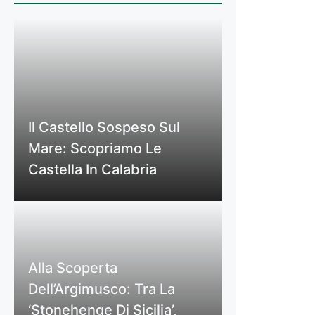
Il Castello Sospeso Sul
Mare: Scopriamo Le
Castella In Calabria
Alla Scoperta
Dell’Argimusco: Tra La
‘Stonehenge Di Sicilia’,